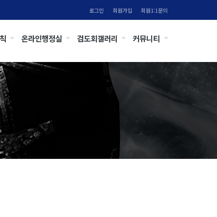
로그인
회원가입
회원1:1문의
칙
온라인행정실
검도회갤러리
커뮤니티