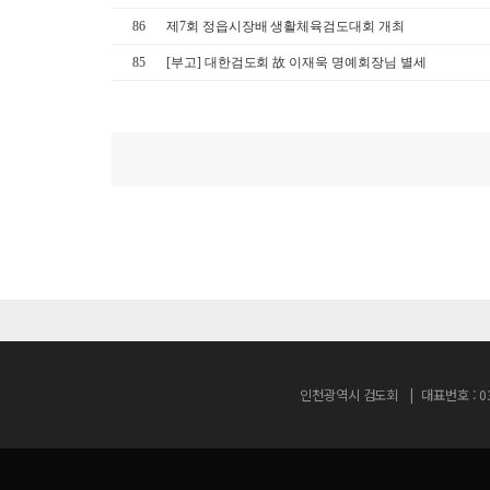
86
제7회 정읍시장배 생활체육검도대회 개최
85
[부고] 대한검도회 故 이재욱 명예회장님 별세
인천광역시 검도회
대표번호 : 03