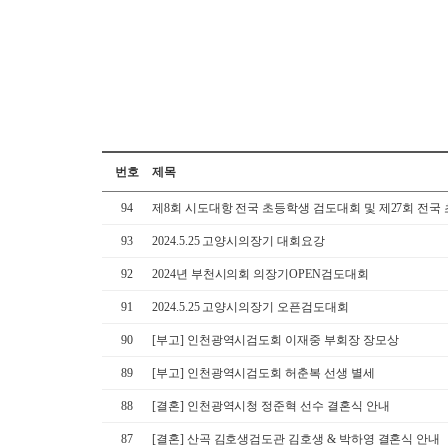
번호
제목
94
제8회 시도대항 전국 초등학생 검도대회 및 제27회 전
93
2024.5.25 고양시의장기 대회요강
92
2024년 부천시의회 의장기OPEN검도대회
91
2024.5.25 고양시의장기 오픈검도대회
90
[부고] 인천광역시검도회 이재중 부회장 장모상
89
[부고] 인천광역시검도회 허춘복 선생 별세
88
[결혼] 인천광역시청 정준혁 선수 결혼식 안내
87
[결혼] 산곡 김호생검도관 김호생 & 박하영 결혼식 안내