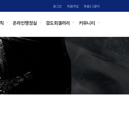
로그인
회원가입
회원1:1문의
칙
온라인행정실
검도회갤러리
커뮤니티