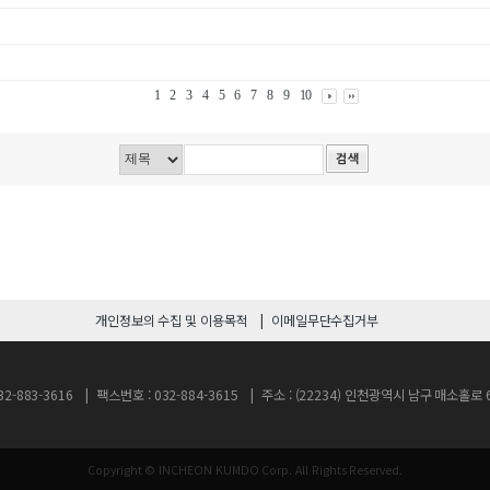
1
2
3
4
5
6
7
8
9
10
개인정보의 수집 및 이용목적
이메일무단수집거부
2-883-3616
팩스번호 : 032-884-3615
주소 : (22234) 인천광역시 남구 매소홀
Copyright © INCHEON KUMDO Corp.
All Rights Reserved.