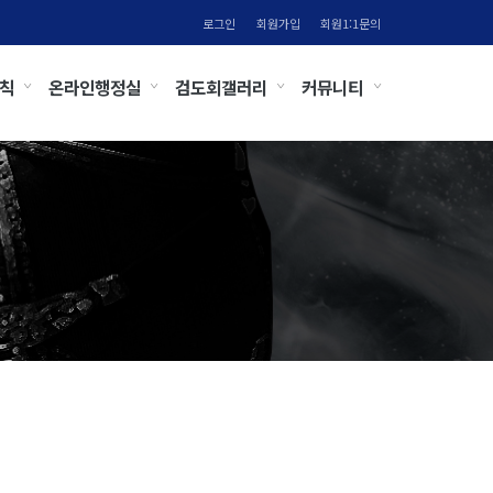
로그인
회원가입
회원1:1문의
칙
온라인행정실
검도회갤러리
커뮤니티