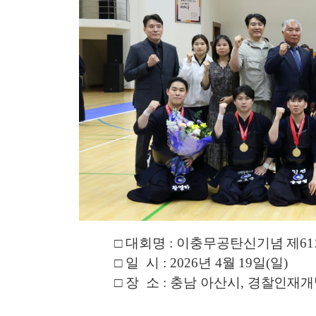
□ 대회명
:
이충무공탄신기념 제6
□
일 시
:
2026
년 4
월 19
일(일)
□
장 소
: 충남 아산시
, 경찰인재